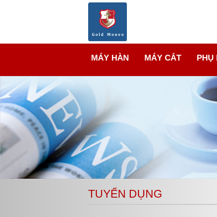
MÁY HÀN
MÁY CẮT
PHỤ 
TUYỂN DỤNG