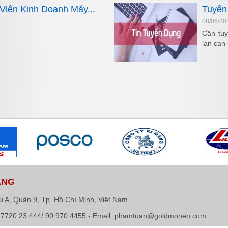
Viên Kinh Doanh Máy...
Tuyển
08/06/20
Cần tuy
lan can
ÀNG
ú A, Quận 9, Tp. Hồ Chí Minh, Việt Nam
84 7720 23 444/ 90 970 4455 - Email: phamtuan@goldmoneo.com