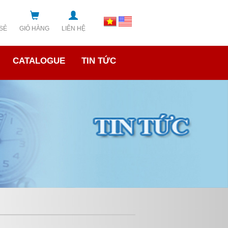
 SẺ
GIỎ HÀNG
LIÊN HỆ
CATALOGUE
TIN TỨC