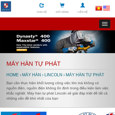
CHIA SẺ
GIỎ HÀNG
LIÊN HỆ
Toggl
naviga
MÁY HÀN TỰ PHÁT
HOME
›
MÁY HÀN
›
LINCOLN
›
MÁY HÀN TỰ PHÁT
Bạn cần thực hiện khối lượng công việc lớn mà không có
nguồn điện, nguồn điện không ổn định trong điều kiện làm việc
khắc nghiệt. Máy hàn tự phát Lincoln sẽ giải đáp triệt để tất cả
những vấn đề khó nhất của bạn